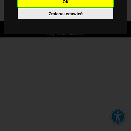
Wielkość tekstu
OK
EXTRUDED MOULDINGS
LFP MOULDINGS
A
AA
AAA
Zmiana ustawień
Kontrast
COPYRIGHT © damar-deco.pl 2026
Cookie settings
Privacy policy
Domyślny
Wysoki kontrast
Design by
www.efstudio.pl
Wysokość linii
Domyślna
2
2.5
Odstępy w tekście
Domyślne
0.05
0.1
Wyrównanie tekstu
L
C
P
Dodatkowe opcje
Duży kursor