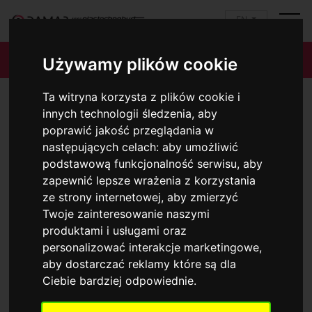
EN
CEILING POLYSTYRENE MOULDING
Używamy plików cookie
Ta witryna korzysta z plików cookie i
innych technologii śledzenia, aby
poprawić jakość przeglądania w
następujących celach:
aby umożliwić
podstawową funkcjonalność serwisu
,
aby
zapewnić lepsze wrażenia z korzystania
CEILING POLYSTYRENE
CEILING POLYSTYRENE
ze strony internetowej
,
aby zmierzyć
MOULDING M
MOULDING RETRO
Twoje zainteresowanie naszymi
produktami i usługami oraz
personalizować interakcje marketingowe
,
aby dostarczać reklamy które są dla
Ciebie bardziej odpowiednie
.
Opcje ułatwień dostępu