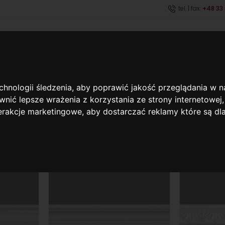
tel. | fax:
+48 33
HOME
ABOUT COMPANY
HOME
OFFER
CEILING POLYSTYRENE MOULDING
CEILING PO
echnologii śledzenia, aby poprawić jakość przeglądania w 
nić lepsze wrażenia z korzystania ze strony internetowej
terakcje marketingowe
,
aby dostarczać reklamy które są dl