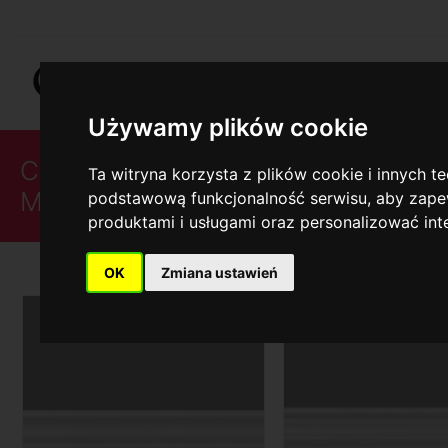
Używamy plików cookie
CEILING POLYSTYRENE
Ta witryna korzysta z plików cookie i innych t
MOULDING M
podstawową funkcjonalność serwisu
,
aby zapew
produktami i usługami oraz personalizować in
OK
Zmiana ustawień