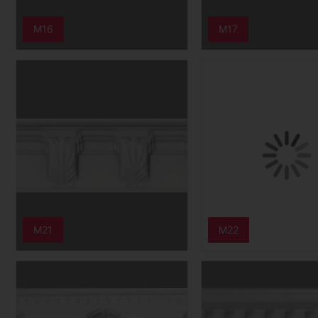
M16
M17
M21
M22