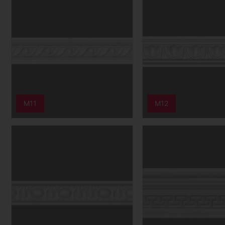
M11
M12