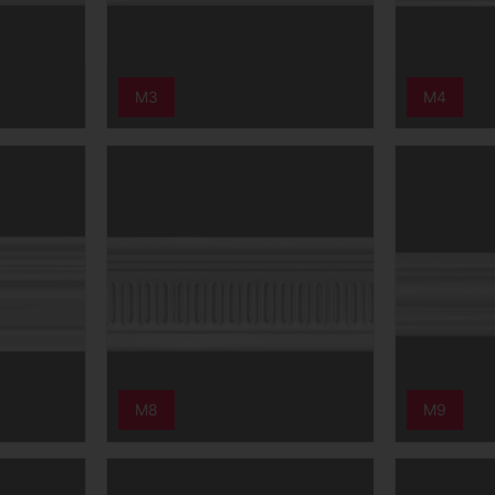
M3
M4
M8
M9