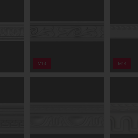
M13
M14