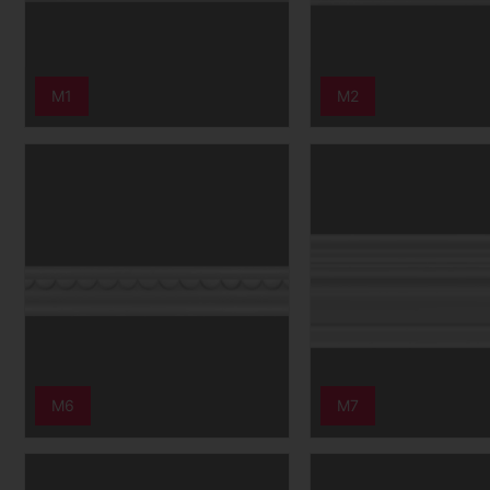
M1
M2
M6
M7