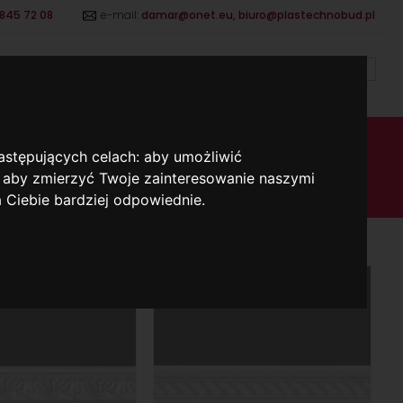
 845 72 08
e-mail:
damar@onet.eu
,
biuro@plastechnobud.pl
OFFER
INSTRUCTIONS
CONTACT
EN
LYSTYRENE MOULDING M
następujących celach:
aby umożliwić
,
aby zmierzyć Twoje zainteresowanie naszymi
a Ciebie bardziej odpowiednie
.