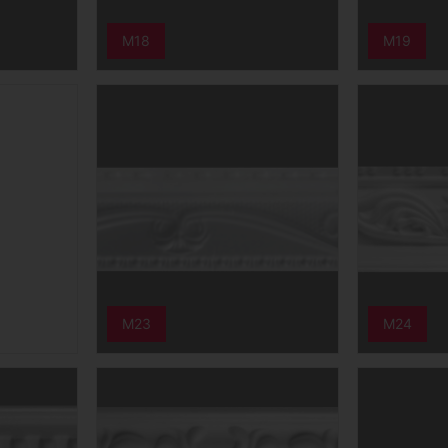
M18
M19
M23
M24