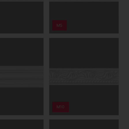
M5
M10