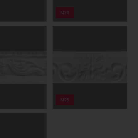
M20
Opcje ułatwień dostępu
Wielkość tekstu
A
AA
AAA
Kontrast
M25
Domyślny
Wysoki kontrast
Wysokość linii
Domyślna
2
2.5