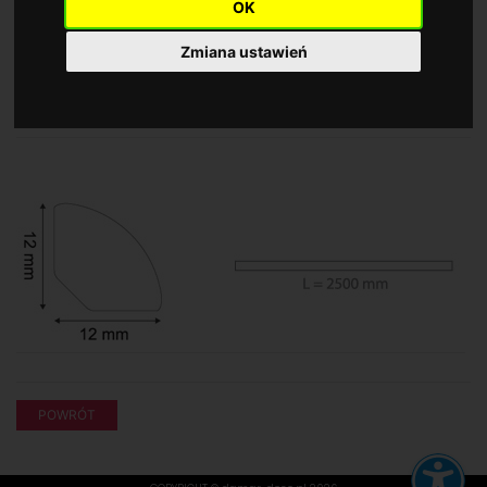
OK
Wielkość tekstu
Zmiana ustawień
A
AA
AAA
ĆWIERĆWAŁEK
C2
Kontrast
Domyślny
Wysoki kontrast
Wysokość linii
Domyślna
2
2.5
Odstępy w tekście
Domyślne
0.05
0.1
Wyrównanie tekstu
L
C
P
POWRÓT
Dodatkowe opcje
Duży kursor