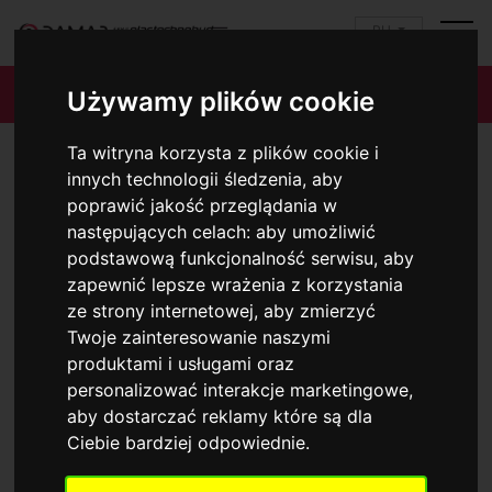
RU
ДЕКОРАТИВНЫЕ ПЛАНКИ DP
Używamy plików cookie
Ta witryna korzysta z plików cookie i
innych technologii śledzenia, aby
poprawić jakość przeglądania w
następujących celach:
aby umożliwić
podstawową funkcjonalność serwisu
,
aby
zapewnić lepsze wrażenia z korzystania
ze strony internetowej
,
aby zmierzyć
ПЛИНТУСНЫЕ ПРОФИЛИ
СТЕННЫЕ ПРОФИЛИ
Twoje zainteresowanie naszymi
produktami i usługami oraz
personalizować interakcje marketingowe
,
aby dostarczać reklamy które są dla
Ciebie bardziej odpowiednie
.
Opcje ułatwień dostępu