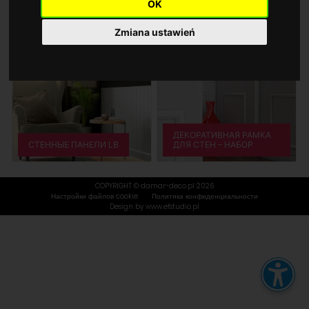
Wielkość tekstu
OK
ПРОФИЛИ ДЛЯ
КАРНИЗОВ
ОТДЕЛОЧНЫЕ ПРОФИЛИ
A
AA
AAA
Zmiana ustawień
Kontrast
Domyślny
Wysoki kontrast
Wysokość linii
Domyślna
2
2.5
ДЕКОРАТИВНАЯ РАМКА
СТЕННЫЕ ПАНЕЛИ LB
ДЛЯ СТЕН – НАБОР
Odstępy w tekście
Domyślne
0.05
0.1
COPYRIGHT © damar-deco.pl 2026
Настройки файлов cookie
Политика конфиденциальности
Design by
www.efstudio.pl
Wyrównanie tekstu
L
C
P
Dodatkowe opcje
Duży kursor